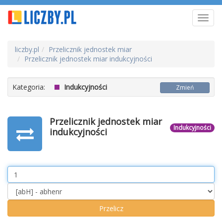
Toggl
navig
liczby.pl
Przelicznik jednostek miar
Przelicznik jednostek miar indukcyjności
Kategoria:
Indukcyjności
Zmień
Przelicznik jednostek miar
Indukcyjności
indukcyjności
Value
Unit