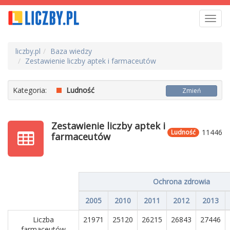
Toggl
navig
liczby.pl
Baza wiedzy
Zestawienie liczby aptek i farmaceutów
Kategoria:
Ludność
Zmień
Zestawienie liczby aptek i
11446
Ludność
farmaceutów
Ochrona zdrowia
2005
2010
2011
2012
2013
Liczba
21971
25120
26215
26843
27446
farmaceutów