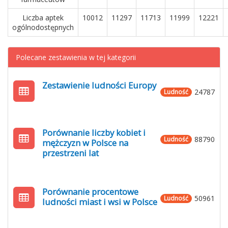
Liczba aptek
10012
11297
11713
11999
12221
ogólnodostępnych
Polecane zestawienia w tej kategorii
Zestawienie ludności Europy
24787
Ludność
Porównanie liczby kobiet i
88790
Ludność
mężczyzn w Polsce na
przestrzeni lat
Porównanie procentowe
50961
Ludność
ludności miast i wsi w Polsce