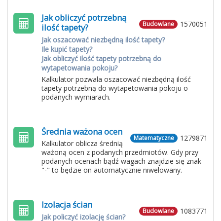
Jak obliczyć potrzebną
1570051
Budowlane
ilość tapety?
Jak oszacować niezbędną ilość tapety?
Ile kupić tapety?
Jak obliczyć ilość tapety potrzebną do
wytapetowania pokoju?
Kalkulator pozwala oszacować niezbędną ilość
tapety potrzebną do wytapetowania pokoju o
podanych wymiarach.
Średnia ważona ocen
1279871
Matematyczne
Kalkulator oblicza średnią
ważoną ocen z podanych przedmiotów. Gdy przy
podanych ocenach bądź wagach znajdzie się znak
"-" to będzie on automatycznie niwelowany.
Izolacja ścian
1083771
Budowlane
Jak policzyć izolację ścian?