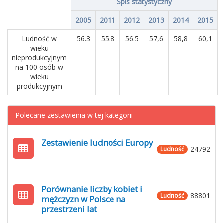
Spis statystyczny
2005
2011
2012
2013
2014
2015
Ludność w
56.3
55.8
56.5
57,6
58,8
60,1
wieku
nieprodukcyjnym
na 100 osób w
wieku
produkcyjnym
Polecane zestawienia w tej kategorii
Zestawienie ludności Europy
24792
Ludność
Porównanie liczby kobiet i
88801
Ludność
mężczyzn w Polsce na
przestrzeni lat