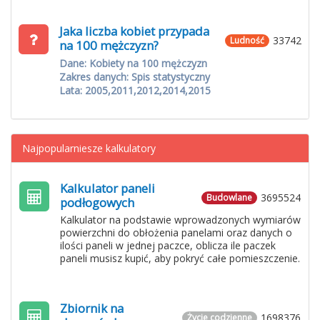
Jaka liczba kobiet przypada
33742
Ludność
na 100 mężczyzn?
Dane: Kobiety na 100 mężczyzn
Zakres danych: Spis statystyczny
Lata: 2005,2011,2012,2014,2015
Najpopularniesze kalkulatory
Kalkulator paneli
3695524
Budowlane
podłogowych
Kalkulator na podstawie wprowadzonych wymiarów
powierzchni do obłożenia panelami oraz danych o
ilości paneli w jednej paczce, oblicza ile paczek
paneli musisz kupić, aby pokryć całe pomieszczenie.
Zbiornik na
1698376
Życie codzienne