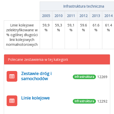
Infrastruktura techniczna
2005
2010
2011
2012
2013
2014
Linie kolejowe
59,9
59,3
59,1
59.6
61.6
61.4
zelektryfikowane w
%
%
%
%
%
%
% ogólnej długości
linii kolejowych
normalnotorowych
Polecane zestawienia w tej kategorii
Zestawie dróg i
12269
Infrastruktura
samochodów
Linie kolejowe
12292
Infrastruktura