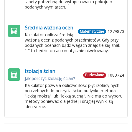
tapety potrzebną do wytapetowania pokoju o
podanych wymiarach.
Średnia ważona ocen
1279870
Matematyczne
Kalkulator oblicza średnią
ważoną ocen z podanych przedmiotów. Gdy przy
podanych ocenach bądź wagach znajdzie się znak
"-" to będzie on automatycznie niwelowany.
Izolacja ścian
1083724
Budowlane
Jak policzyć izolację ścian?
Kalkulator pozwala obliczyć ilość płyt izolacyjnych
potrzebnych do pokrycia ścian budynku metodą
"lekką mokrą" lub "lekką suchą". Nie ma do wyboru
metody ponieważ dla jednej i drugiej wyniki są
identyczne.