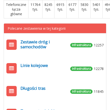
Telefoniczne
11764
8245
6915
6177
5830
5401
49
łącza
tys.
tys.
tys.
tys.
tys.
tys.
tys
główne
Polecane zestawienia w tej kategorii
Zestawie dróg i
12257
Infrastruktura
samochodów
Linie kolejowe
12278
Infrastruktura
Długości tras
11845
Infrastruktura