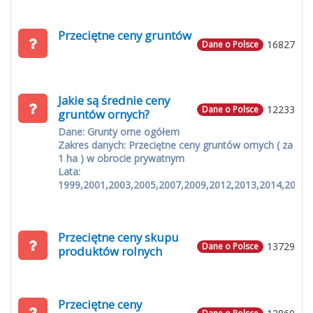
Przeciętne ceny gruntów
16827
Dane o Polsce
Jakie są średnie ceny
12233
Dane o Polsce
gruntów ornych?
Dane: Grunty orne ogółem
Zakres danych: Przeciętne ceny gruntów ornych ( za
1 ha ) w obrocie prywatnym
Lata:
1999,2001,2003,2005,2007,2009,2012,2013,2014,2015
Przeciętne ceny skupu
13729
Dane o Polsce
produktów rolnych
Przeciętne ceny