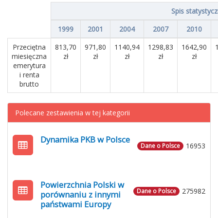
Spis statystyc
1999
2001
2004
2007
2010
Przeciętna
813,70
971,80
1140,94
1298,83
1642,90
miesięczna
zł
zł
zł
zł
zł
emerytura
i renta
brutto
Polecane zestawienia w tej kategorii
Dynamika PKB w Polsce
16953
Dane o Polsce
Powierzchnia Polski w
275982
Dane o Polsce
porównaniu z innymi
państwami Europy