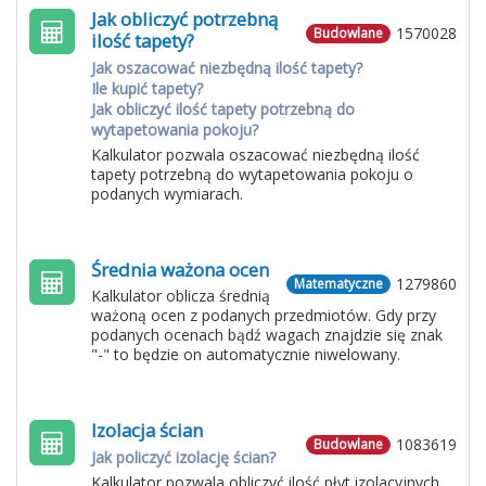
Jak obliczyć potrzebną
1570028
Budowlane
ilość tapety?
Jak oszacować niezbędną ilość tapety?
Ile kupić tapety?
Jak obliczyć ilość tapety potrzebną do
wytapetowania pokoju?
Kalkulator pozwala oszacować niezbędną ilość
tapety potrzebną do wytapetowania pokoju o
podanych wymiarach.
Średnia ważona ocen
1279860
Matematyczne
Kalkulator oblicza średnią
ważoną ocen z podanych przedmiotów. Gdy przy
podanych ocenach bądź wagach znajdzie się znak
"-" to będzie on automatycznie niwelowany.
Izolacja ścian
1083619
Budowlane
Jak policzyć izolację ścian?
Kalkulator pozwala obliczyć ilość płyt izolacyjnych