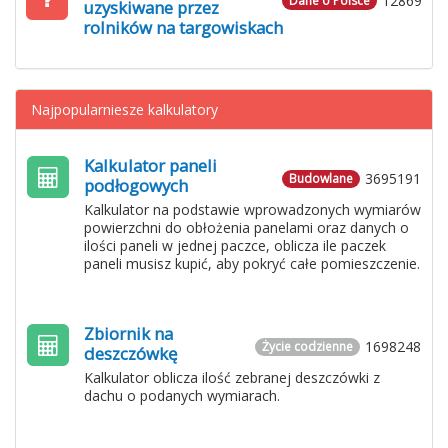
12869
Dane o Polsce
uzyskiwane przez
rolników na targowiskach
Najpopularniesze kalkulatory
Kalkulator paneli
3695191
Budowlane
podłogowych
Kalkulator na podstawie wprowadzonych wymiarów
powierzchni do obłożenia panelami oraz danych o
ilości paneli w jednej paczce, oblicza ile paczek
paneli musisz kupić, aby pokryć całe pomieszczenie.
Zbiornik na
1698248
Życie codzienne
deszczówkę
Kalkulator oblicza ilość zebranej deszczówki z
dachu o podanych wymiarach.