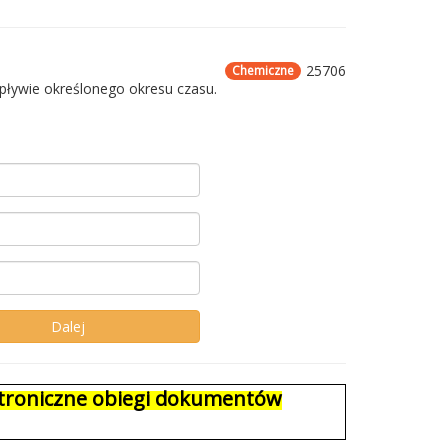
25706
Chemiczne
upływie określonego okresu czasu.
ektroniczne obiegi dokumentów