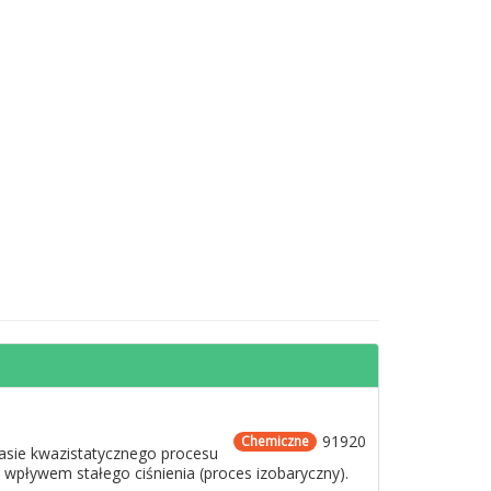
91920
Chemiczne
czasie kwazistatycznego procesu
pływem stałego ciśnienia (proces izobaryczny).