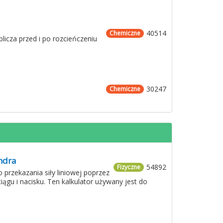
40514
Chemiczne
licza przed i po rozcieńczeniu
30247
Chemiczne
indra
54892
Fizyczne
przekazania siły liniowej poprzez
ciągu i nacisku. Ten kalkulator używany jest do