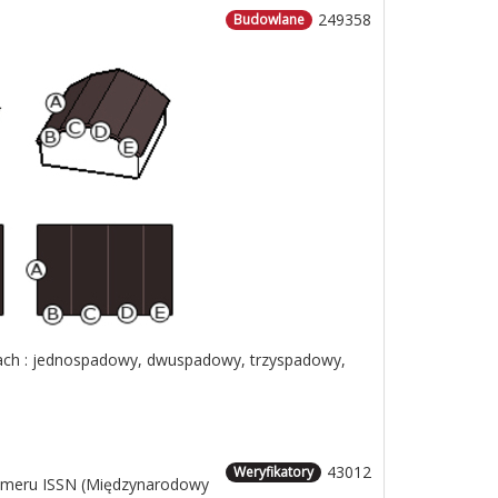
249358
Budowlane
tach : jednospadowy, dwuspadowy, trzyspadowy,
43012
Weryfikatory
umeru ISSN (Międzynarodowy