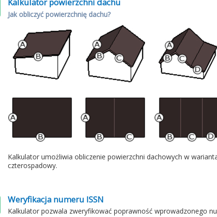
Kalkulator powierzchni dachu
Jak obliczyć powierzchnię dachu?
Kalkulator umożliwia obliczenie powierzchni dachowych w warian
czterospadowy.
Weryfikacja numeru ISSN
Kalkulator pozwala zweryfikować poprawność wprowadzonego n