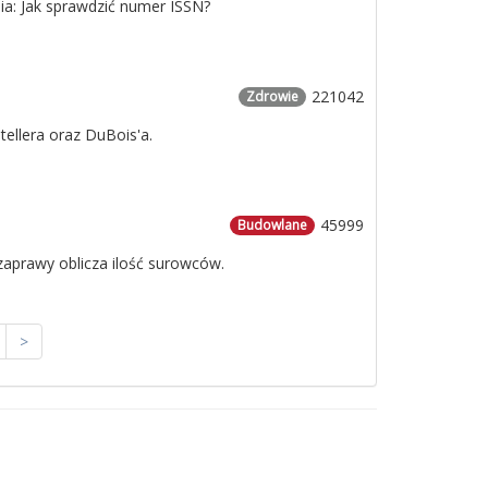
a: Jak sprawdzić numer ISSN?
221042
Zdrowie
ellera oraz DuBois'a.
45999
Budowlane
 zaprawy oblicza ilość surowców.
>