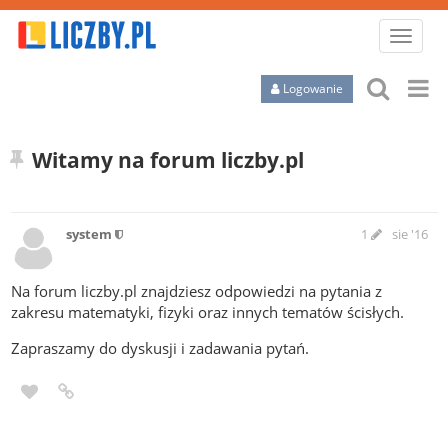
Przeliczniki
Logowanie
Kalkulatory
Witamy na forum liczby.pl
Równania
Baza wiedzy
system
1
sie '16
Forum
Na forum liczby.pl znajdziesz odpowiedzi na pytania z
zakresu matematyki, fizyki oraz innych tematów ścisłych.
Zapraszamy do dyskusji i zadawania pytań.