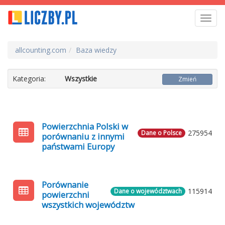
Toggl
navig
allcounting.com
Baza wiedzy
Kategoria:
Wszystkie
Zmień
Powierzchnia Polski w
275954
Dane o Polsce
porównaniu z innymi
państwami Europy
Porównanie
115914
Dane o województwach
powierzchni
wszystkich województw