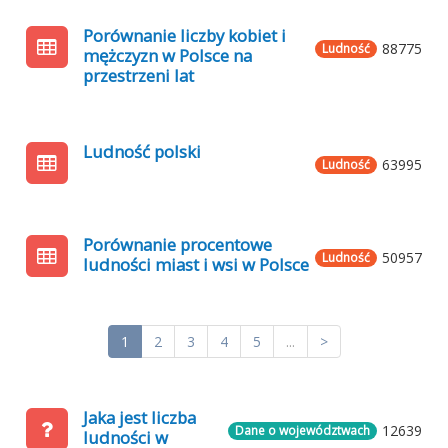
Porównanie liczby kobiet i
88775
Ludność
mężczyzn w Polsce na
przestrzeni lat
Ludność polski
63995
Ludność
Porównanie procentowe
50957
Ludność
ludności miast i wsi w Polsce
1
2
3
4
5
...
>
Jaka jest liczba
12639
Dane o województwach
ludności w