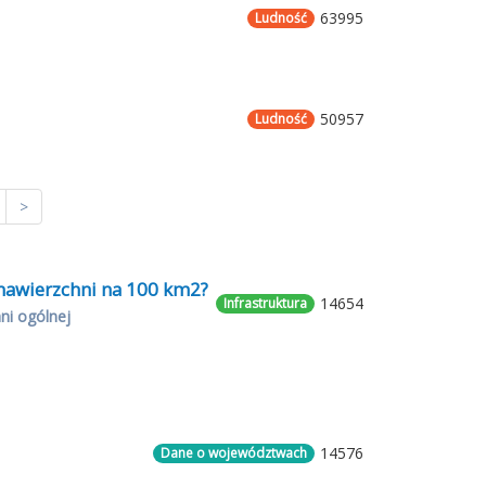
63995
Ludność
50957
Ludność
>
 nawierzchni na 100 km2?
14654
Infrastruktura
ni ogólnej
14576
Dane o województwach