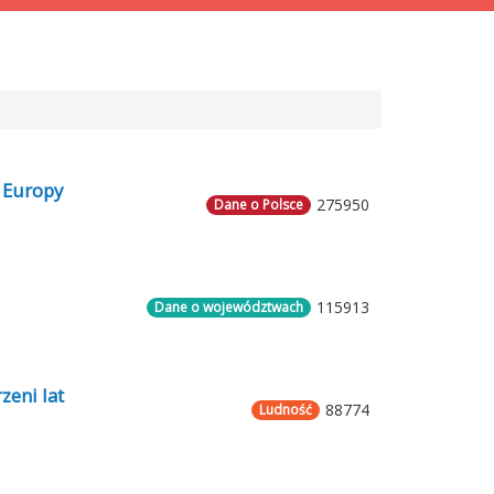
 Europy
275950
Dane o Polsce
115913
Dane o województwach
zeni lat
88774
Ludność