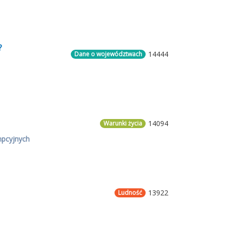
?
14444
Dane o województwach
14094
Warunki życia
mpcyjnych
13922
Ludność