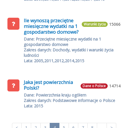
Ile wynoszą przeciętne
15066
Warunki życia
miesięczne wydatki na 1
gospodarstwo domowe?
Dane: Przeciętne miesięczne wydatki na 1
gospodarstwo domowe
Zakres danych: Dochody, wydatki i warunki życia
ludności
Lata: 2005,2011,2012,2014,2015
Jaka jest powierzchnia
14714
Dane o Polsce
Polski?
Dane: Powierzchnia kraju ogółem
Zakres danych: Podstawowe informacje o Polsce
Lata: 2015
<
1
2
3
4
5
6
7
8
...
>