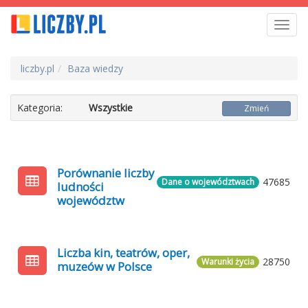
Toggl
navig
liczby.pl
Baza wiedzy
Kategoria:
Wszystkie
Zmień
Porównanie liczby
47685
Dane o województwach
ludności
województw
Liczba kin, teatrów, oper,
28750
Warunki życia
muzeów w Polsce