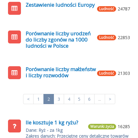
Zestawienie ludności Europy
24787
Ludność
Porównanie liczby urodzeń
22853
Ludność
do liczby zgonów na 1000
ludności w Polsce
Porównanie liczby małżeństw
21303
Ludność
i liczby rozwodów
<
1
2
3
4
5
6
...
>
Ile kosztuje 1 kg ryżu?
16285
Warunki życia
Dane: Ryż - za 1kg
Zakres danych: Przeciętne ceny detaliczne towarów