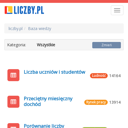
Toggl
navig
liczby.pl
Baza wiedzy
Kategoria:
Wszystkie
Zmień
Liczba uczniów i studentów
14164
Ludność
Przeciętny miesięczny
13914
Rynek pracy
dochód
Porównanie liczby