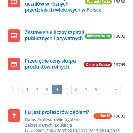
13880
Warunki życia
uczniów w różnych
przedziałach wiekowych w Polsce
Zestawienie liczby szpitali
13833
Infrastruktura
publicznych i prywatnych
Przeciętne ceny skupu
13749
Dane o Polsce
produktów rolnych
<
1
2
3
4
5
6
7
8
...
>
Ilu jest profesorów ogółem?
19003
Ludność
Dane: Profesorowie ogółem
Zakres danych: Edukacja
Lata: 2001,2004,2007,2010,2012,2013,2014,2015