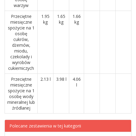
warzyw
Przeciętne
1.95
1.65
1.66
miesięczne
kg
kg
kg
spożycie na 1
osobę
cukrów,
dżemów,
miodu,
czekolady i
wyrobów
cukierniczych
Przeciętne
2.13 l
3.98 l
4.06
miesięczne
l
spożycie na 1
osobę wody
mineralnej lub
źródlanej
Polecane zestawienia w tej kategorii