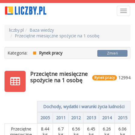
Toggl
navig
liczby.pl
Baza wiedzy
Przeciętne miesięczne spożycie na 1 osobę
Kategoria:
Rynek pracy
Zmień
Przeciętne miesięczne
12994
Rynek pracy
spożycie na 1 osobę
Dochody, wydatki i warunki życia ludności
2005
2011
2012
2013
2014
2015
Przeciętne
8.44
6.7
6.56
6.45
6.26
6.06
miesięczne
kg
kg
kg
kg
kg
kg