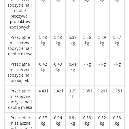
spożycie na 1
osobę
pieczywa i
produktów
zbożowych
Przeciętne
5.48
5.48
5.38
5.26
5.29
5.27
miesięczne
kg
kg
kg
kg
kg
kg
spożycie na 1
osobę mięsa
Przeciętne
0.42
0.43
0.41
- kg
- kg
- kg
miesięczne
kg
kg
kg
spożycie na 1
osobę ryb
Przeciętne
4.43 l
3.42 l
3.39
3.35 l
3.26 l
3.15 l
miesięczne
l
spożycie na 1
osobę mleka
Przeciętne
0.87
0.94
0.94
0.83
0.82
0.83
miesięczne
kg
kg
kg
kg
kg
kg
spożycie na 1