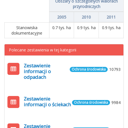
Obszary o szczególnych walorach
przyrodniczych
2005
2010
2011
Stanowiska
0.7 tys. ha
0.9 tys. ha
0.9 tys. ha
dokumentacyjne
Polecane zestawienia w tej kategorii
Zestawienie
10793
Ochrona środowiska
informacji o
odpadach
Zestawienie
9984
Ochrona środowiska
informacji o ściekach
Zestawienie