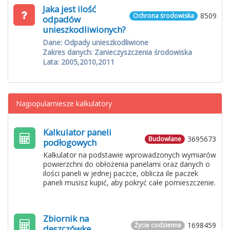
Jaka jest ilość
8509
Ochrona środowiska
odpadów
unieszkodliwionych?
Dane: Odpady unieszkodliwione
Zakres danych: Zanieczyszczenia środowiska
Lata: 2005,2010,2011
Najpopularniesze kalkulatory
Kalkulator paneli
3695673
Budowlane
podłogowych
Kalkulator na podstawie wprowadzonych wymiarów
powierzchni do obłożenia panelami oraz danych o
ilości paneli w jednej paczce, oblicza ile paczek
paneli musisz kupić, aby pokryć całe pomieszczenie.
Zbiornik na
1698459
Życie codzienne
deszczówkę