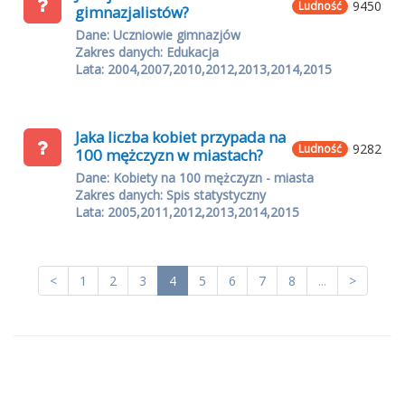
9450
Ludność
gimnazjalistów?
Dane: Uczniowie gimnazjów
Zakres danych: Edukacja
Lata: 2004,2007,2010,2012,2013,2014,2015
Jaka liczba kobiet przypada na
9282
Ludność
100 mężczyzn w miastach?
Dane: Kobiety na 100 mężczyzn - miasta
Zakres danych: Spis statystyczny
Lata: 2005,2011,2012,2013,2014,2015
<
1
2
3
4
5
6
7
8
...
>