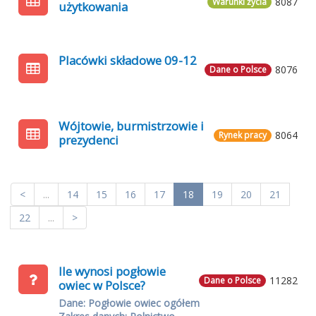
8087
Warunki życia
użytkowania
Placówki składowe 09-12
8076
Dane o Polsce
Wójtowie, burmistrzowie i
8064
Rynek pracy
prezydenci
<
...
14
15
16
17
18
19
20
21
22
...
>
Ile wynosi pogłowie
11282
Dane o Polsce
owiec w Polsce?
Dane: Pogłowie owiec ogółem