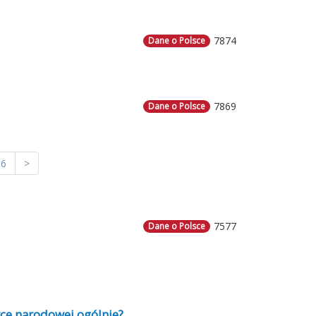
7874
Dane o Polsce
7869
Dane o Polsce
6
>
7577
Dane o Polsce
rce narodowej ogólnie?