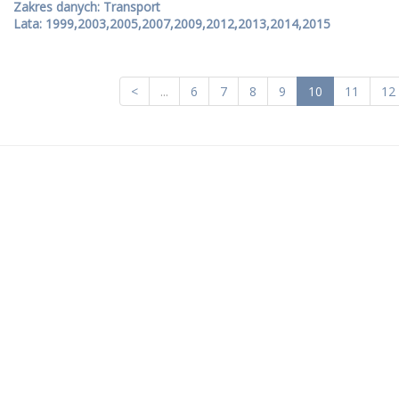
Zakres danych: Transport
Lata: 1999,2003,2005,2007,2009,2012,2013,2014,2015
<
...
6
7
8
9
10
11
12